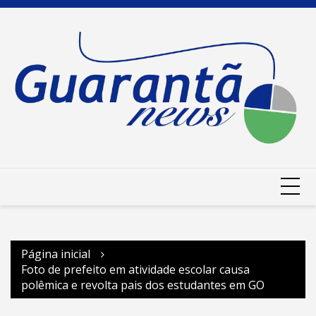
Ir
para
o
conteúdo
Página inicial
Foto de prefeito em atividade escolar causa
polêmica e revolta pais dos estudantes em GO