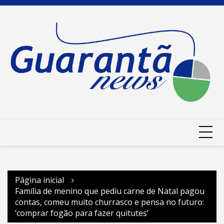
Ir
para
o
conteúdo
Página inicial
Família de menino que pediu carne de Natal pagou
contas, comeu muito churrasco e pensa no futuro:
‘comprar fogão para fazer quitutes’