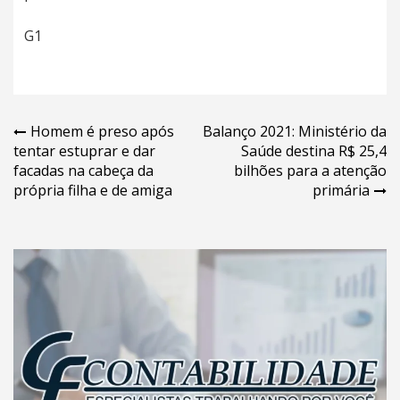
G1
Navegação
Homem é preso após
Balanço 2021: Ministério da
tentar estuprar e dar
Saúde destina R$ 25,4
de
facadas na cabeça da
bilhões para a atenção
Post
própria filha e de amiga
primária