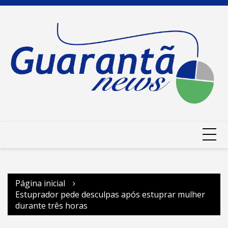
Ir
para
o
conteúdo
Página inicial
Estuprador pede desculpas após estuprar mulher
durante três horas