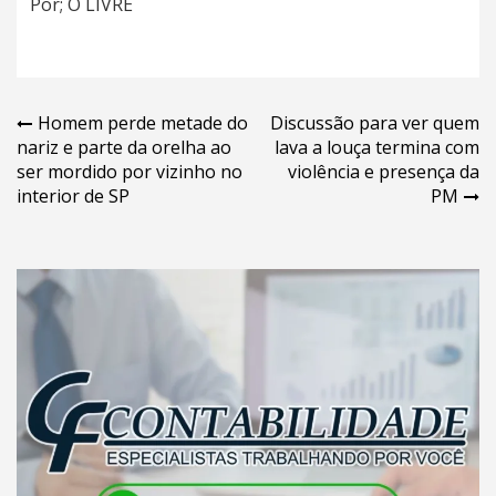
Por; O LIVRE
Navegação
Homem perde metade do
Discussão para ver quem
nariz e parte da orelha ao
lava a louça termina com
de
ser mordido por vizinho no
violência e presença da
Post
interior de SP
PM