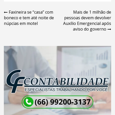
Navegação
Faxineira se “casa” com
Mais de 1 milhão de
boneco e tem até noite de
pessoas devem devolver
de
núpcias em motel
Auxílio Emergencial após
Post
aviso do governo