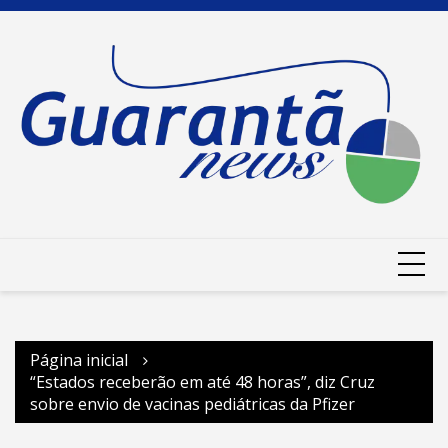
Ir
para
o
conteúdo
Página inicial
“Estados receberão em até 48 horas”, diz Cruz
sobre envio de vacinas pediátricas da Pfizer