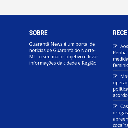
Post
SOBRE
RECE
Guarantã News é um portal de
Aos
notícias de Guarantã do Norte-
Penha,
MT, o seu maior objetivo e levar
medidas
informações da cidade e Região.
feminic
Mau
operaç
polític
acordo
Cas
droga
apreen
cocaín