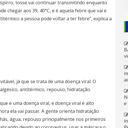
espirro, tosse vai continuar transmitindo enquanto
ode chegar aos 39, 40°C, e é aquela febre que vai e
titérmico a pessoa pode voltar a ter febre”, explica a
B
v
m
a
vitável, já que se trata de uma doença viral. O
lgésico, antitérmico, repouso, hidratação.
N
ue é uma doença viral, e doença viral é alto
e
ora ela vai passar. A gente orienta hidratação
chás, água, repouso principalmente nos primeiros
i
P
raticando devido ao coronavírus, usar a máscara o