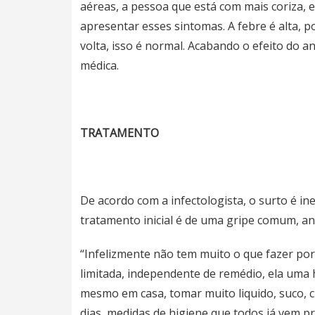
aéreas, a pessoa que está com mais coriza, 
apresentar esses sintomas. A febre é alta, p
volta, isso é normal. Acabando o efeito do an
médica.
TRATAMENTO
De acordo com a infectologista, o surto é ine
tratamento inicial é de uma gripe comum, ana
“Infelizmente não tem muito o que fazer porq
limitada, independente de remédio, ela uma h
mesmo em casa, tomar muito liquido, suco, 
dias, medidas de higiene que todos já vem p