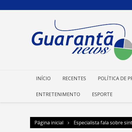
Ir
para
o
conteúdo
INÍCIO
RECENTES
POLÍTICA DE P
ENTRETENIMENTO
ESPORTE
Página inicial
Especialista fala sobre s