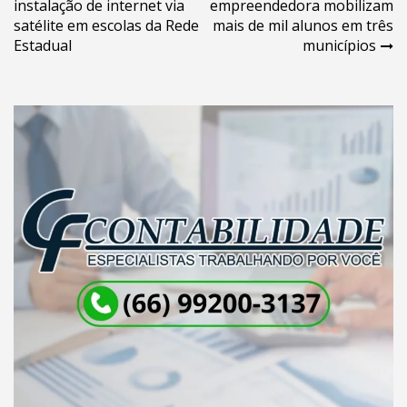
instalação de internet via
empreendedora mobilizam
de
satélite em escolas da Rede
mais de mil alunos em três
Post
Estadual
municípios