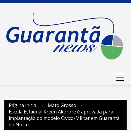
Ir
para
o
conteúdo
Página inicial
Mato Grosso
Escola Estadual Kreen Akorore é aprovada para
implantação do modelo Cívico-Militar em Guarantã
do Norte