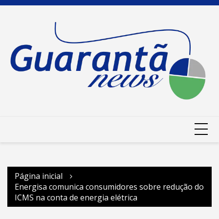
Ir
para
o
conteúdo
Página inicial
Energisa comunica consumidores sobre redução do
ICMS na conta de energia elétrica