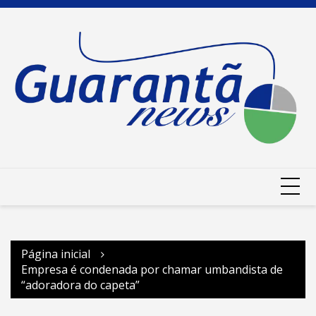
Ir
para
o
conteúdo
Página inicial
Empresa é condenada por chamar umbandista de
“adoradora do capeta”