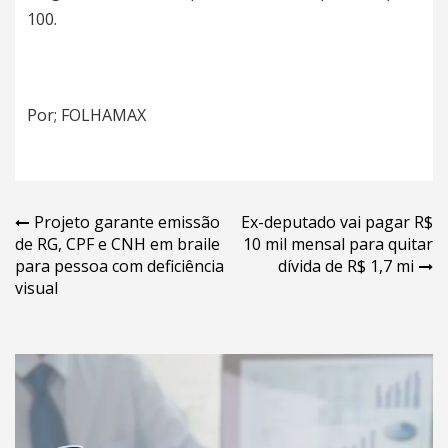
100.
Por; FOLHAMAX
Navegação
Projeto garante emissão
Ex-deputado vai pagar R$
de RG, CPF e CNH em braile
10 mil mensal para quitar
de
para pessoa com deficiência
dívida de R$ 1,7 mi
Post
visual