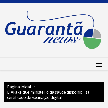
Ir
para
o
conteúdo
Página inicial
É #Fake que ministério da saúde disponibiliza
certificado de vacinação digital