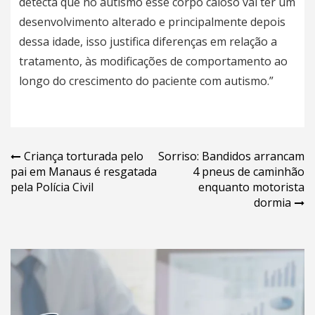
detecta que no autismo esse corpo caloso vai ter um
desenvolvimento alterado e principalmente depois
dessa idade, isso justifica diferenças em relação a
tratamento, às modificações de comportamento ao
longo do crescimento do paciente com autismo.”
Navegação
Criança torturada pelo
Sorriso: Bandidos arrancam
pai em Manaus é resgatada
4 pneus de caminhão
de
pela Polícia Civil
enquanto motorista
Post
dormia