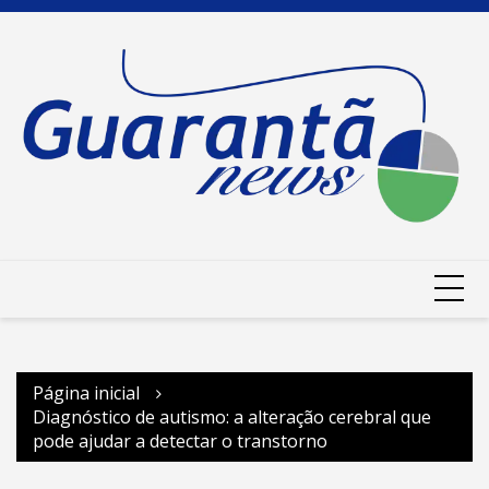
Ir
para
o
conteúdo
Página inicial
Diagnóstico de autismo: a alteração cerebral que
pode ajudar a detectar o transtorno