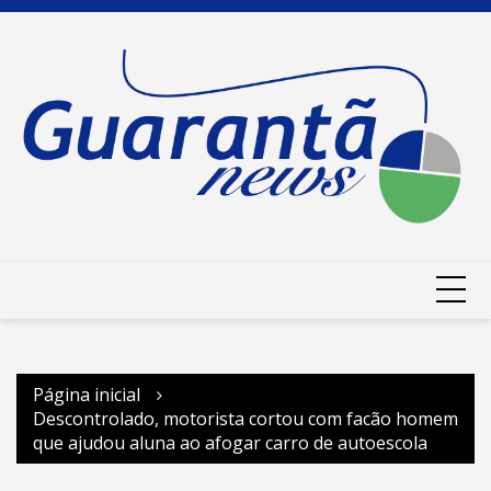
Ir
para
o
conteúdo
Página inicial
Descontrolado, motorista cortou com facão homem
que ajudou aluna ao afogar carro de autoescola