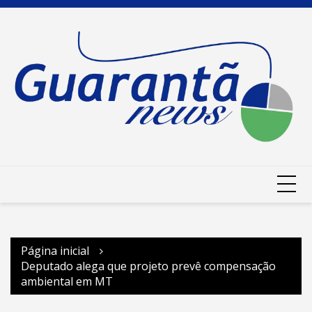
Ir
para
o
conteúdo
Página inicial
Deputado alega que projeto prevê compensação
ambiental em MT