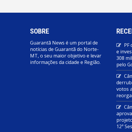
SOBRE
RECE
Guarantã News é um portal de
PF 
notícias de Guarantã do Norte-
e inves
MT, o seu maior objetivo e levar
308 mi
informações da cidade e Região.
pelo G
Câm
derrub
votos 
reorga
Câm
aprova
projet
12ª Se