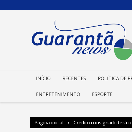
Ir
para
o
conteúdo
INÍCIO
RECENTES
POLÍTICA DE P
ENTRETENIMENTO
ESPORTE
Página inicial
Crédito consignado terá re