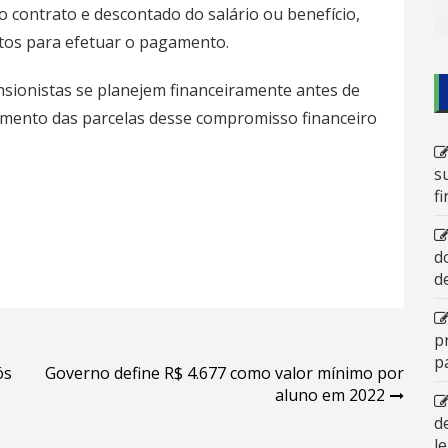
o contrato e descontado do salário ou benefício,
etos para efetuar o pagamento.
sionistas se planejem financeiramente antes de
mento das parcelas desse compromisso financeiro
s
f
d
d
p
p
ós
Governo define R$ 4.677 como valor mínimo por
aluno em 2022
d
l