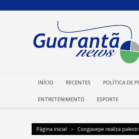
Ir
para
o
conteúdo
INÍCIO
RECENTES
POLÍTICA DE P
ENTRETENIMENTO
ESPORTE
Página inicial
Coogavepe realiza palestr