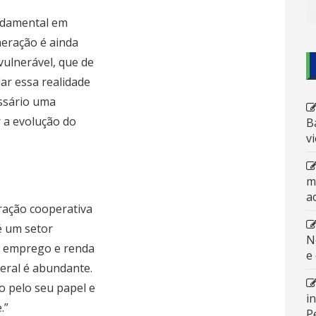
ndamental em
neração é ainda
vulnerável, que de
ar essa realidade
essário uma
 a evolução do
B
v
m
a
ração cooperativa
é um setor
N
a emprego e renda
e
eral é abundante.
o pelo seu papel e
i
.”
P