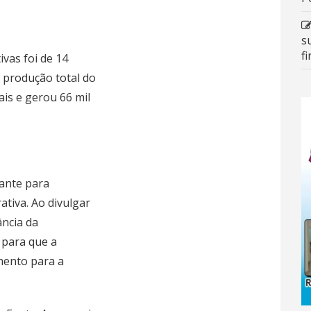
s
f
vas foi de 14
 produção total do
ais e gerou 66 mil
ante para
ativa. Ao divulgar
ncia da
 para que a
mento para a