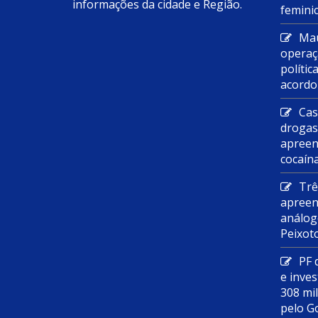
informações da cidade e Região.
feminic
Mau
operaç
polític
acordo
Cas
droga
apreen
cocaín
Trê
apreen
análog
Peixot
PF 
e inves
308 mi
pelo G