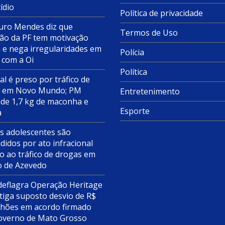
ídio
Política de privacidade
ro Mendes diz que
Termos de Uso
ão da PF tem motivação
a e nega irregularidades em
Polícia
 com a Oi
Política
al é preso por tráfico de
s em Novo Mundo; PM
Entretenimento
de 1,7 kg de maconha e
Esporte
a
s adolescentes são
didos por ato infracional
o ao tráfico de drogas em
o de Azevedo
deflagra Operação Heritage
tiga suposto desvio de R$
lhões em acordo firmado
overno de Mato Grosso