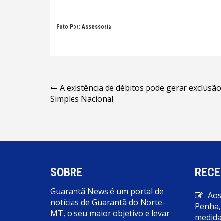
Foto Por: Assessoria
Navegação
A existência de débitos pode gerar exclusã
Simples Nacional
de
Post
SOBRE
RECE
Guarantã News é um portal de
Aos
notícias de Guarantã do Norte-
Penha,
MT, o seu maior objetivo e levar
medidas