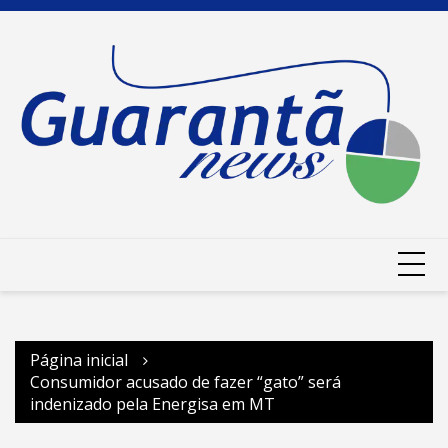
Ir
para
o
conteúdo
Página inicial
Consumidor acusado de fazer “gato” será
indenizado pela Energisa em MT