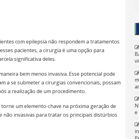
cientes com epilepsia não respondem a tratamentos
esses pacientes, a cirurgia é uma opção para
B
cela significativa deles.
v
 maneira bem menos invasiva. Esse potencial pode
m
tam a se submeter a cirurgias convencionais, possam
a
pós a realização de um procedimento.
N
se torne um elemento-chave na próxima geração de
e
não invasivas para tratar os principais distúrbios
i
P