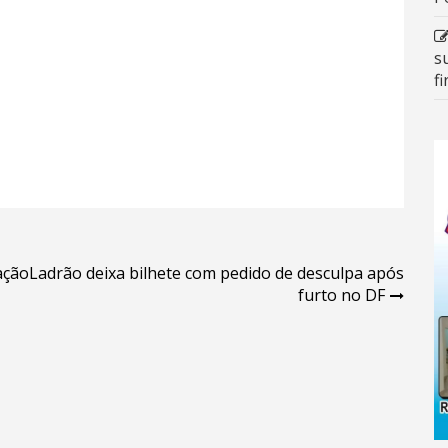
s
f
ação
Ladrão deixa bilhete com pedido de desculpa após
furto no DF