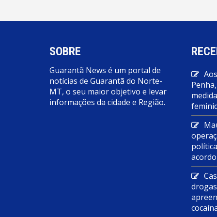
SOBRE
RECE
Guarantã News é um portal de
Aos
notícias de Guarantã do Norte-
Penha,
MT, o seu maior objetivo e levar
medidas
informações da cidade e Região.
feminic
Mau
operaç
polític
acordo
Cas
droga
apreen
cocaín