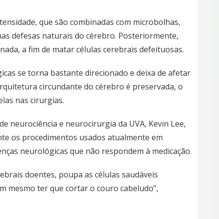
ntensidade, que são combinadas com microbolhas,
nas defesas naturais do cérebro. Posteriormente,
onada, a fim de matar
células cerebrais defeituosas
.
cas se torna bastante direcionado e deixa de afetar
arquitetura circundante do cérebro é preservada, o
elas
nas cirurgias.
 neurociência e neurocirurgia da UVA, Kevin Lee,
mente os procedimentos usados atualmente em
doenças neurológicas que não respondem à
medicação
.
ebrais doentes, poupa as células saudáveis ​​
em mesmo ter que cortar o couro cabeludo”,