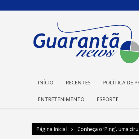
Ir
para
o
conteúdo
INÍCIO
RECENTES
POLÍTICA DE P
ENTRETENIMENTO
ESPORTE
Página inicial
Conheça o ‘Ping’, uma cir