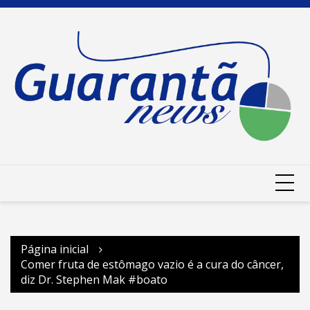
Ir
para
o
conteúdo
Página inicial
Comer fruta de estômago vazio é a cura do câncer,
diz Dr. Stephen Mak #boato