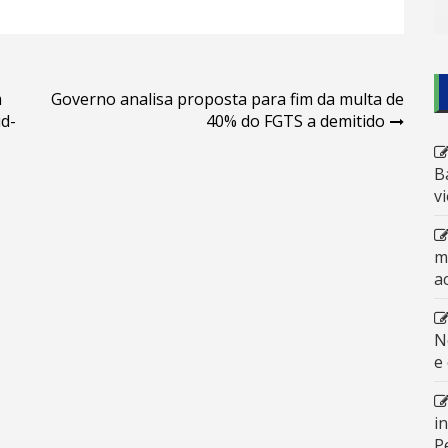
m
Governo analisa proposta para fim da multa de
id-
40% do FGTS a demitido
B
v
m
a
N
e
i
P