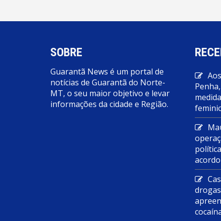
SOBRE
RECE
Guarantã News é um portal de
Aos
notícias de Guarantã do Norte-
Penha,
MT, o seu maior objetivo e levar
medidas
informações da cidade e Região.
feminic
Mau
operaç
polític
acordo
Cas
droga
apreen
cocaín