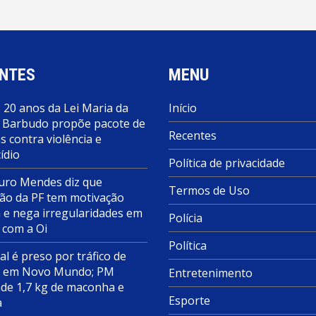
NTES
MENU
 20 anos da Lei Maria da
Início
 Barbudo propõe pacote de
Recentes
 contra violência e
ídio
Política de privacidade
ro Mendes diz que
Termos de Uso
ão da PF tem motivação
a e nega irregularidades em
Polícia
 com a Oi
Política
al é preso por tráfico de
s em Novo Mundo; PM
Entretenimento
de 1,7 kg de maconha e
Esporte
a