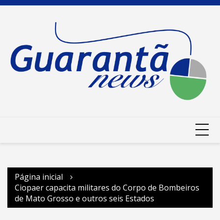
Ir
para
o
conteúdo
Página inicial
Ciopaer capacita militares do Corpo de Bombeiros
de Mato Grosso e outros seis Estados