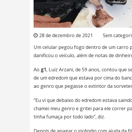
28 de dezembro de 2021
Sem categori
Um celular pegou fogo dentro de um carro p
danificou o veículo, além de notas de dinh
Ao
g1
, Luiz Arzani, de 59 anos, contou que
de um edredom que estava por cima do banco 
ao genro que pegasse o extintor da sorveter
“Eu vi que debaixo do edredom estava saindo
chamei meu genro e gritei para ele correr pa
tinha fumaça por todo lado”, diz.
Depois de apagar o incêndio com ajuda da fil