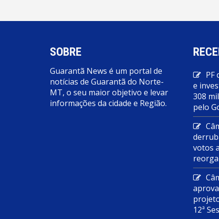
SOBRE
RECE
Guarantã News é um portal de
PF 
notícias de Guarantã do Norte-
e inves
MT, o seu maior objetivo e levar
308 mi
informações da cidade e Região.
pelo G
Câm
derrub
votos 
reorga
Câm
aprova
projet
12ª Se