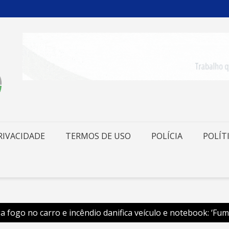
RIVACIDADE
TERMOS DE USO
POLÍCIA
POLÍT
 fogo no carro e incêndio danifica veículo e notebook: ‘Fuma