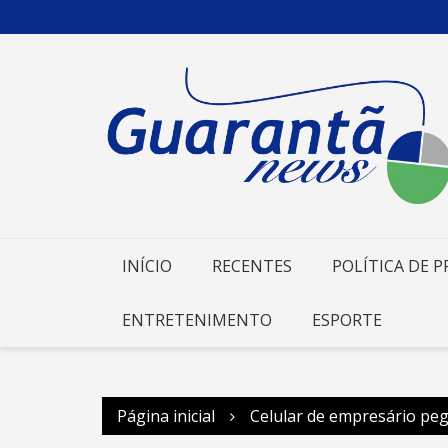
Ir
para
o
conteúdo
INÍCIO
RECENTES
POLÍTICA DE P
ENTRETENIMENTO
ESPORTE
Página inicial
Celular de empresário pega