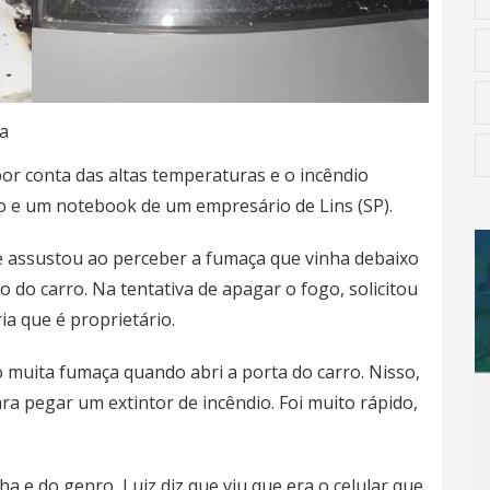
a
or conta das altas temperaturas e o incêndio
eiro e um notebook de um empresário de
Lins
(SP).
 se assustou ao perceber a fumaça que vinha debaixo
do carro. Na tentativa de apagar o fogo, solicitou
ia que é proprietário.
 muita fumaça quando abri a porta do carro. Nisso,
ra pegar um extintor de incêndio. Foi muito rápido,
ha e do genro, Luiz diz que viu que era o celular que