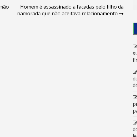
 mão
Homem é assassinado a facadas pelo filho da
namorada que não aceitava relacionamento
s
f
d
d
p
p
d
l