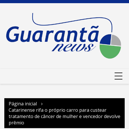
Ir
para
o
conteúdo
Página inicial
Catarinense rifa o próprio carro para custear
tratamento de câncer de mulher e vencedor devolve
prêmio