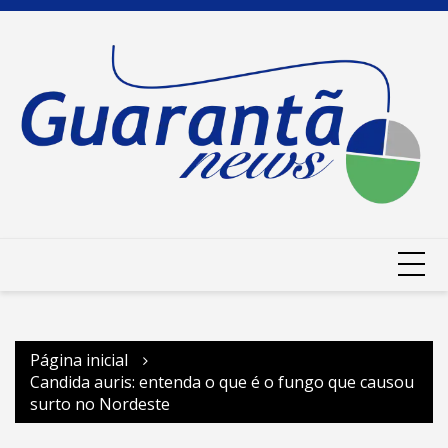
Ir
para
o
conteúdo
Página inicial
Candida auris: entenda o que é o fungo que causou
surto no Nordeste