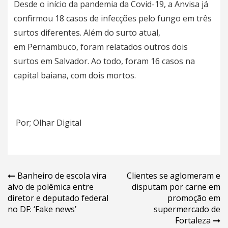
Desde o início da pandemia da Covid-19, a Anvisa já
confirmou 18 casos de infecções pelo fungo em três
surtos diferentes. Além do surto atual,
em
Pernambuco
, foram relatados outros dois
surtos em Salvador. Ao todo, foram 16 casos na
capital baiana, com dois mortos.
Por; Olhar Digital
Navegação
Banheiro de escola vira
Clientes se aglomeram e
alvo de polêmica entre
disputam por carne em
de
diretor e deputado federal
promoção em
Post
no DF: ‘Fake news’
supermercado de
Fortaleza