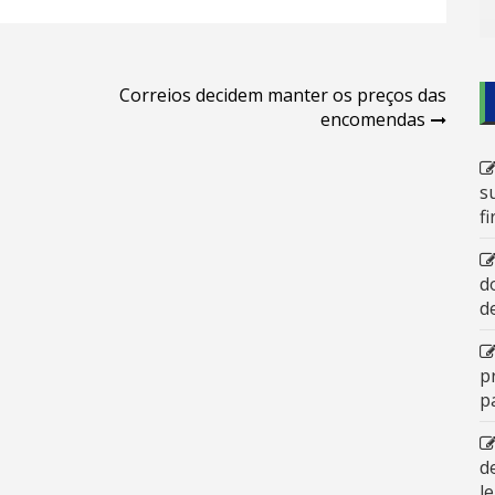
Correios decidem manter os preços das
encomendas
s
f
d
d
p
p
d
l