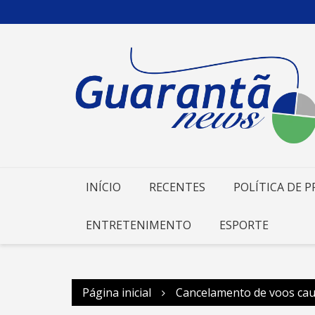
Ir
para
o
conteúdo
INÍCIO
RECENTES
POLÍTICA DE P
ENTRETENIMENTO
ESPORTE
Página inicial
Cancelamento de voos ca