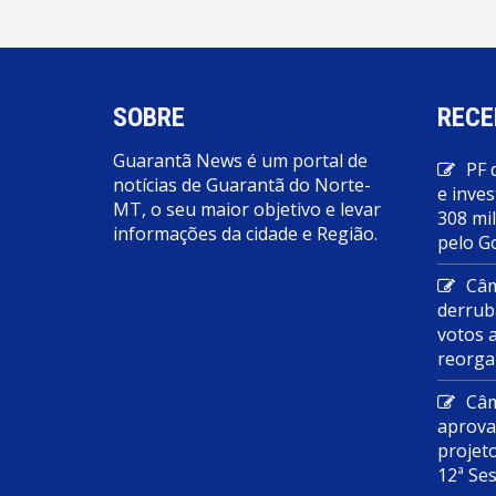
SOBRE
RECE
Guarantã News é um portal de
PF 
notícias de Guarantã do Norte-
e inves
MT, o seu maior objetivo e levar
308 mi
informações da cidade e Região.
pelo G
Câm
derrub
votos 
reorga
Câm
aprova
projet
12ª Se