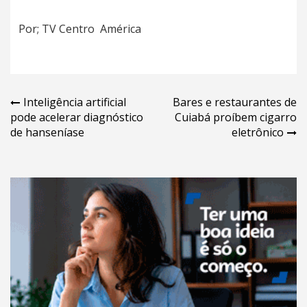
Por; TV Centro América
Navegação
Inteligência artificial
Bares e restaurantes de
pode acelerar diagnóstico
Cuiabá proíbem cigarro
de
de hanseníase
eletrônico
Post