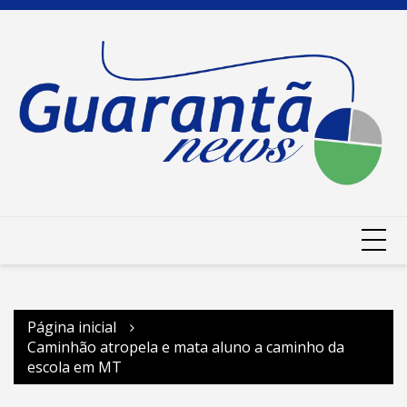
Ir
para
o
conteúdo
Página inicial
Caminhão atropela e mata aluno a caminho da
escola em MT