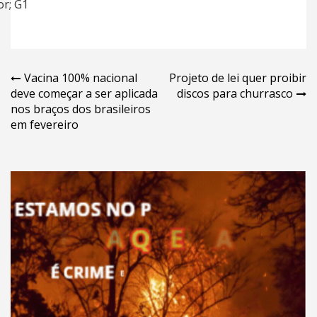
r; G1
Navegação
Vacina 100% nacional
Projeto de lei quer proibir
deve começar a ser aplicada
discos para churrasco
de
nos braços dos brasileiros
Post
em fevereiro