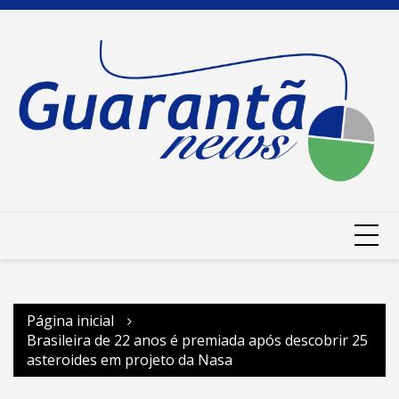
Ir
para
o
conteúdo
Página inicial
Brasileira de 22 anos é premiada após descobrir 25
asteroides em projeto da Nasa