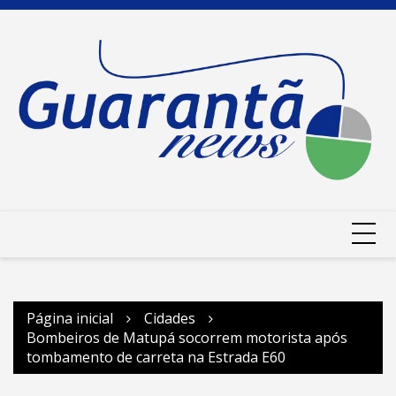
Ir
para
o
conteúdo
Página inicial
Cidades
Bombeiros de Matupá socorrem motorista após
tombamento de carreta na Estrada E60