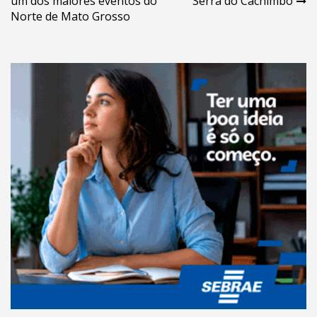
Post
um dos maiores eventos do
Serra do Cachimbo
Norte de Mato Grosso