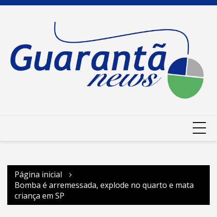
Ir
para
o
conteúdo
Página inicial
Bomba é arremessada, explode no quarto e mata
criança em SP