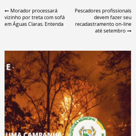
Navegação
Morador processará
Pescadores profissionais
vizinho por treta com sofá
devem fazer seu
de
em Águas Claras. Entenda
recadastramento on-line
Post
até setembro