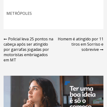
METRÓPOLES
Navegação
Policial leva 25 pontos na
Homem é atingido por 11
cabeça após ser atingido
tiros em Sorriso e
de
por garrafas jogadas por
sobrevive
Post
motoristas embriagados
em MT