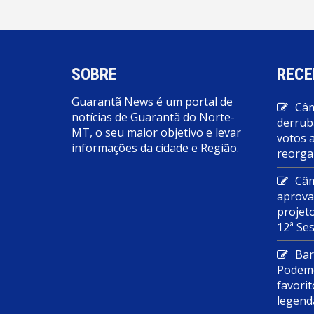
SOBRE
RECE
Guarantã News é um portal de
Câm
notícias de Guarantã do Norte-
derrub
MT, o seu maior objetivo e levar
votos 
informações da cidade e Região.
reorga
Câm
aprova
projet
12ª Se
Bar
Podemo
favorit
legend