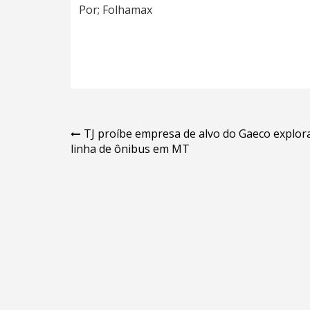
Por; Folhamax
Navegação
TJ proíbe empresa de alvo do Gaeco explor
linha de ônibus em MT
de
Post