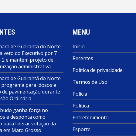
NTES
MENU
ara de Guarantã do Norte
Início
a veto do Executivo por 7
Recentes
a 2 e mantém projeto de
nização administrativa
Política de privacidade
ara de Guarantã do Norte
Termos de Uso
 programa para idosos e
o de pavimentação durante
Polícia
ssão Ordinária
Política
budo ganha força no
s e desponta como
Entretenimento
o para liderar votação da
Esporte
a em Mato Grosso