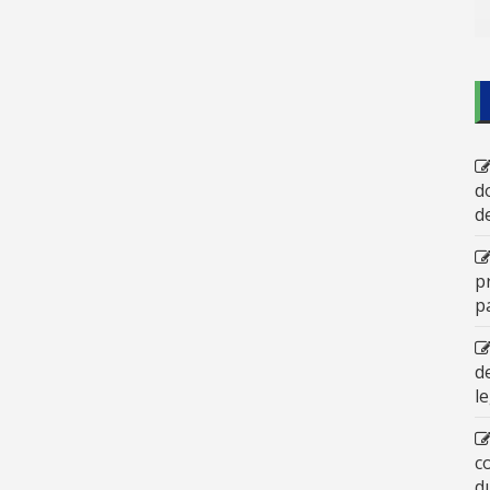
d
d
p
p
d
l
c
d