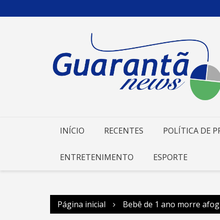
Ir
para
o
conteúdo
INÍCIO
RECENTES
POLÍTICA DE P
ENTRETENIMENTO
ESPORTE
Página inicial
Bebê de 1 ano morre afog