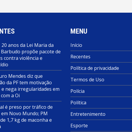
NTES
MENU
 20 anos da Lei Maria da
Início
 Barbudo propõe pacote de
Recentes
 contra violência e
ídio
Política de privacidade
ro Mendes diz que
Termos de Uso
ão da PF tem motivação
a e nega irregularidades em
Polícia
 com a Oi
Política
al é preso por tráfico de
s em Novo Mundo; PM
Entretenimento
de 1,7 kg de maconha e
Esporte
a