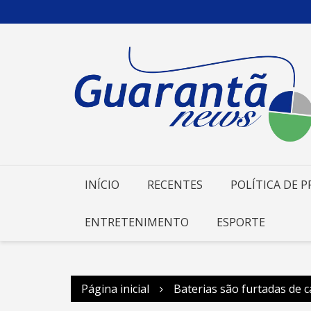
Ir
para
o
conteúdo
INÍCIO
RECENTES
POLÍTICA DE P
ENTRETENIMENTO
ESPORTE
Página inicial
Baterias são furtadas de c