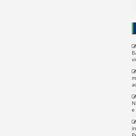
B
v
m
a
N
e
i
P