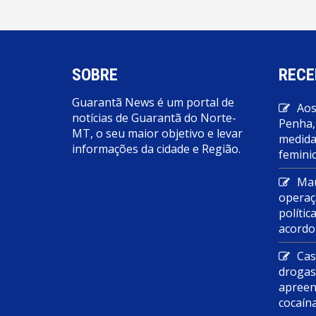
SOBRE
RECE
Guarantã News é um portal de
Aos
notícias de Guarantã do Norte-
Penha,
MT, o seu maior objetivo e levar
medidas
informações da cidade e Região.
feminic
Mau
operaç
polític
acordo
Cas
droga
apreen
cocaín