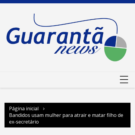
Ir
para
o
conteúdo
Página inicial
Bandidos usam mulher para atrair e matar filho de
ex-secretário