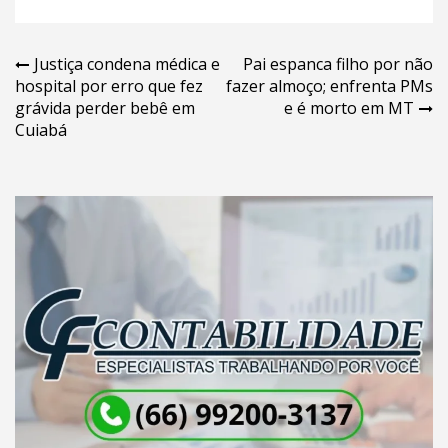
Navegação
Justiça condena médica e
Pai espanca filho por não
hospital por erro que fez
fazer almoço; enfrenta PMs
de
grávida perder bebê em
e é morto em MT
Post
Cuiabá