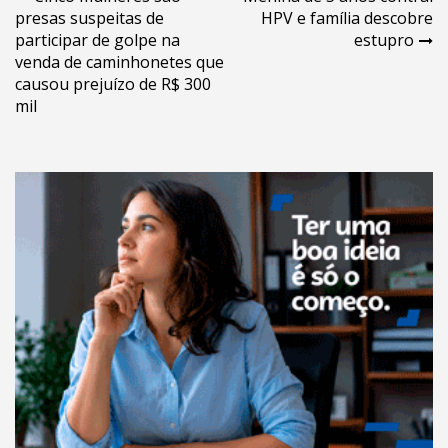
Navegação
presas suspeitas de
HPV e família descobre
de
participar de golpe na
estupro
Post
venda de caminhonetes que
causou prejuízo de R$ 300
mil