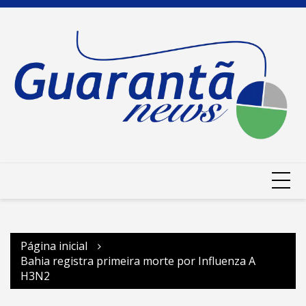
Ir
para
o
conteúdo
Página inicial
Bahia registra primeira morte por Influenza A
H3N2