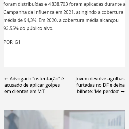
foram distribuídas e 4.838.703 foram aplicadas durante a
Campanha da Influenza em 2021, atingindo a cobertura
média de 94,3%. Em 2020, a cobertura média alcançou
93,55% do público alvo.
POR; G1
Navegação
Advogado “ostentação” é
Jovem devolve agulhas
acusado de aplicar golpes
furtadas no DF e deixa
de
em clientes em MT
bilhete: ‘Me perdoa’
Post