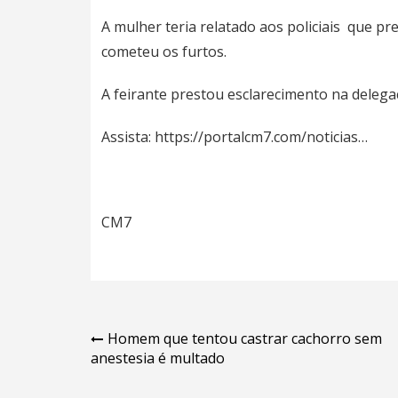
A mulher teria relatado aos policiais que pre
cometeu os furtos.
A feirante prestou esclarecimento na delegac
Assista:
https://portalcm7.com/noticias…
CM7
Navegação
Homem que tentou castrar cachorro sem
anestesia é multado
de