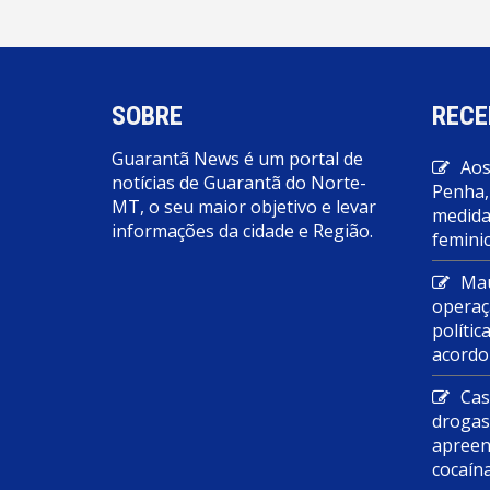
SOBRE
RECE
Guarantã News é um portal de
Aos
notícias de Guarantã do Norte-
Penha,
MT, o seu maior objetivo e levar
medidas
informações da cidade e Região.
feminic
Mau
operaç
polític
acordo
Cas
droga
apreen
cocaín