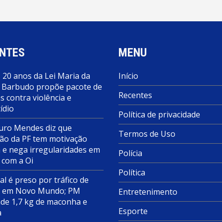
NTES
MENU
 20 anos da Lei Maria da
Início
 Barbudo propõe pacote de
Recentes
 contra violência e
ídio
Política de privacidade
ro Mendes diz que
Termos de Uso
ão da PF tem motivação
a e nega irregularidades em
Polícia
 com a Oi
Política
al é preso por tráfico de
s em Novo Mundo; PM
Entretenimento
de 1,7 kg de maconha e
Esporte
a