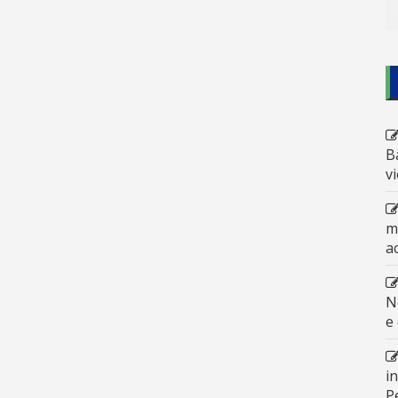
B
v
m
a
N
e
i
P