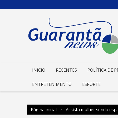
Ir
para
o
conteúdo
INÍCIO
RECENTES
POLÍTICA DE P
ENTRETENIMENTO
ESPORTE
Página inicial
Assista mulher sendo esp