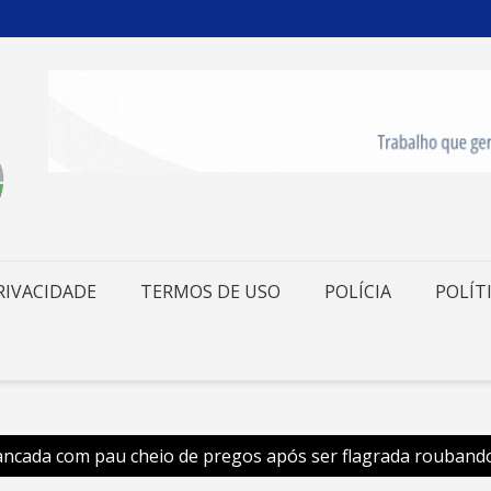
RIVACIDADE
TERMOS DE USO
POLÍCIA
POLÍT
ancada com pau cheio de pregos após ser flagrada roubando