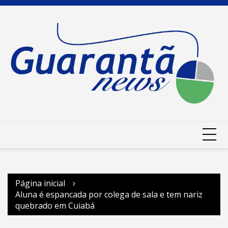
Ir
para
o
conteúdo
Página inicial
Aluna é espancada por colega de sala e tem nariz
quebrado em Cuiabá