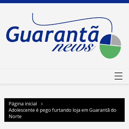
Ir
para
o
conteúdo
Página inicial
Adolescente é pego furtando loja em Guarantã do
Norte