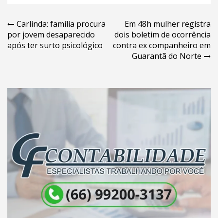
Navegação
Carlinda: família procura
Em 48h mulher registra
por jovem desaparecido
dois boletim de ocorrência
de
após ter surto psicológico
contra ex companheiro em
Post
Guarantã do Norte