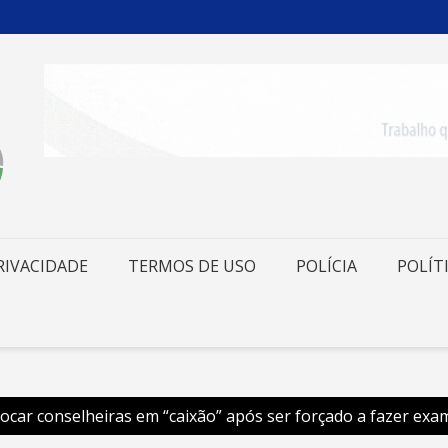
RIVACIDADE
TERMOS DE USO
POLÍCIA
POLÍT
locar conselheiras em “caixão” após ser forçado a fazer exa