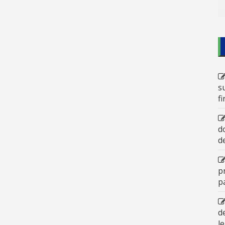
s
f
d
d
p
p
d
l