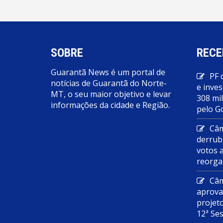
SOBRE
RECE
Guarantã News é um portal de
PF 
notícias de Guarantã do Norte-
e inves
MT, o seu maior objetivo e levar
308 mi
informações da cidade e Região.
pelo G
Câm
derrub
votos 
reorga
Câm
aprova
projet
12ª Se