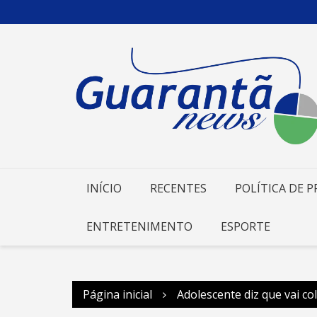
Ir
para
o
conteúdo
INÍCIO
RECENTES
POLÍTICA DE P
ENTRETENIMENTO
ESPORTE
Página inicial
Adolescente diz que vai co