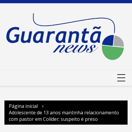
Ir
para
o
conteúdo
Página inicial
Adolescente de 13 anos mantinha relacionamento
com pastor em Colíder; suspeito é preso