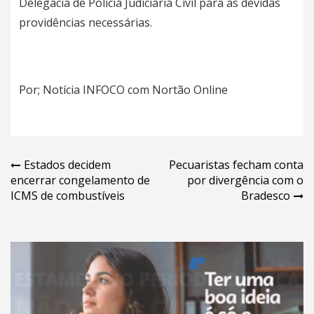
Delegacia de Polícia Judiciária Civil para as devidas
providências necessárias.
Por; Notícia INFOCO com Nortão Online
Navegação
Estados decidem
Pecuaristas fecham conta
encerrar congelamento de
por divergência com o
de
ICMS de combustíveis
Bradesco
Post