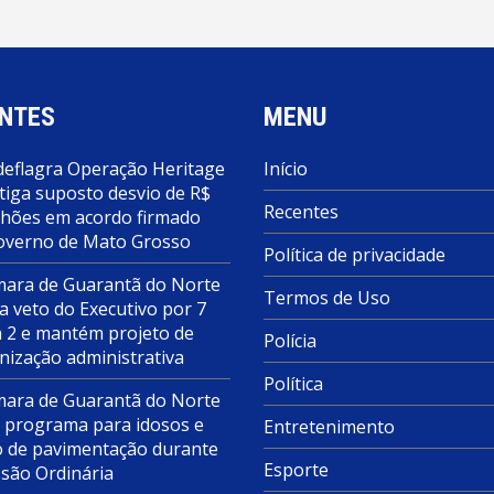
NTES
MENU
deflagra Operação Heritage
Início
tiga suposto desvio de R$
Recentes
lhões em acordo firmado
overno de Mato Grosso
Política de privacidade
ara de Guarantã do Norte
Termos de Uso
a veto do Executivo por 7
a 2 e mantém projeto de
Polícia
nização administrativa
Política
ara de Guarantã do Norte
 programa para idosos e
Entretenimento
o de pavimentação durante
Esporte
ssão Ordinária