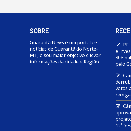
SOBRE
RECE
Guarantã News é um portal de
PF 
notícias de Guarantã do Norte-
e inves
MT, o seu maior objetivo e levar
308 mi
informações da cidade e Região.
pelo G
Câm
derrub
votos 
reorga
Câm
aprova
projet
12ª Se