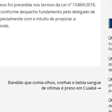
eso foi precedida nos termos da Lei nº 13.869/2019,
A, conforme despacho fundamento pelo delegado de
especialmente com o intuito de propiciar a
oiás.
s
f
d
d
Bandido que comia olhos, orelhas e bebia sangue
p
de vítimas é preso em Cuiabá
p
d
l