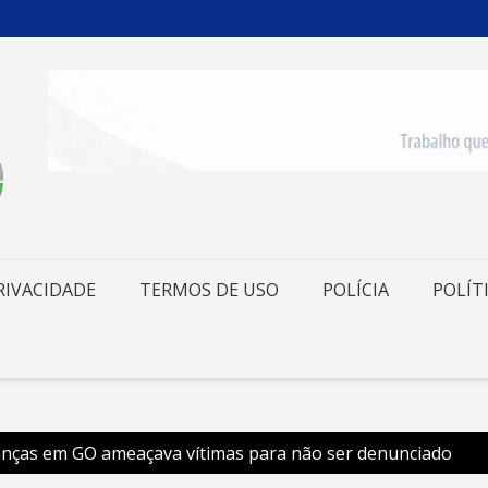
RIVACIDADE
TERMOS DE USO
POLÍCIA
POLÍT
ianças em GO ameaçava vítimas para não ser denunciado