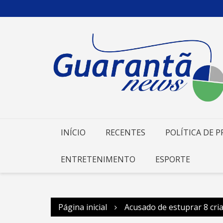
Ir
para
o
conteúdo
INÍCIO
RECENTES
POLÍTICA DE P
ENTRETENIMENTO
ESPORTE
Página inicial
Acusado de estuprar 8 cr