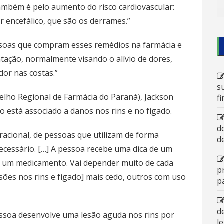
ambém é pelo aumento do risco cardiovascular:
r encefálico, que são os derrames.”
oas que compram esses remédios na farmácia e
tação, normalmente visando o alívio de dores,
dor nas costas.”
s
selho Regional de Farmácia do Paraná), Jackson
f
o está associado a danos nos rins e no fígado.
d
acional, de pessoas que utilizam de forma
d
ecessário. […] A pessoa recebe uma dica de um
ar um medicamento. Vai depender muito de cada
p
ões nos rins e fígado] mais cedo, outros com uso
p
d
essoa desenvolve uma lesão aguda nos rins por
l