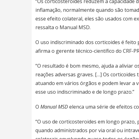
“Os corticosteroides reduzem a capacidade 
inflamação, normalmente quando são tomados
esse efeito colateral, eles são usados ​​com
ressalta o Manual MSD.
O uso indiscriminado dos corticoides é feito
afirma o gerente técnico-científico do CRF-PR
“O resultado é bom mesmo, ajuda a aliviar 
reações adversas graves. […] Os corticoides
atuando em vários órgãos e podem levar a vá
esse uso indiscriminado e de longo prazo.”
O
Manual MSD
elenca uma série de efeitos co
“O uso de corticosteroides em longo prazo, 
quando administrados por via oral ou intrav
colaterais envolvendo quase todos os órgãos