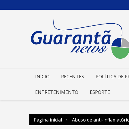
Ir
para
o
conteúdo
INÍCIO
RECENTES
POLÍTICA DE P
ENTRETENIMENTO
ESPORTE
Página inicial
Abuso de anti-inflamatório