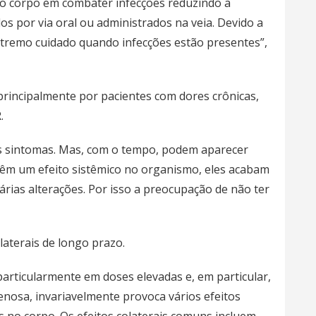
do corpo em combater infecções reduzindo a
 por via oral ou administrados na veia. Devido a
 extremo cuidado quando infecções estão presentes”,
 principalmente por pacientes com dores crônicas,
.
os sintomas. Mas, com o tempo, podem aparecer
 têm um efeito sistêmico no organismo, eles acabam
rias alterações. Por isso a preocupação de não ter
laterais de longo prazo.
particularmente em doses elevadas e, em particular,
enosa, invariavelmente provoca vários efeitos
 no corpo. Os efeitos colaterais comuns incluem