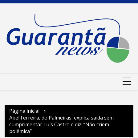
Ir
para
o
conteúdo
Página inicial
Abel Ferreira, do Palmeiras, explica saída sem
cumprimentar Luís Castro e diz: “Não criem
polêmica”