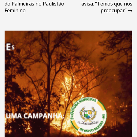
de
do Palmeiras no Paulistão
avisa: “Temos que nos
Post
Feminino
preocupar”